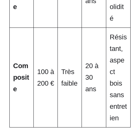
ans
e
olidit
é
Résis
tant,
aspe
Com
20 à
100 à
Très
ct
posit
30
200 €
faible
bois
e
ans
sans
entret
ien