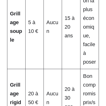
on la
plus
Grill
15 à
écon
age
5 à
Aucu
20
omiq
soup
10 €
n
ans
ue,
le
facile
à
poser
Bon
Grill
comp
20 à
age
20 à
Aucu
romis
30
rigid
50 €
n
prix/s