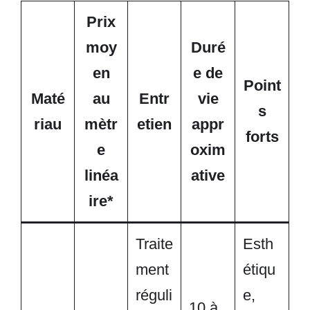
Prix
moy
Duré
en
e de
Point
Maté
au
Entr
vie
s
riau
mètr
etien
appr
forts
e
oxim
linéa
ative
ire*
Traite
Esth
ment
étiqu
réguli
e,
10 à