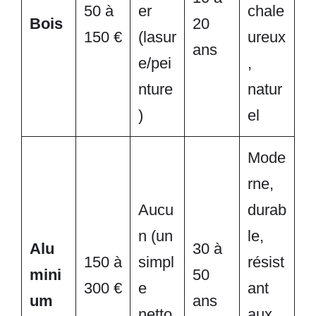
50 à
er
chale
Bois
20
150 €
(lasur
ureux
ans
e/pei
,
nture
natur
)
el
Mode
rne,
Aucu
durab
n (un
le,
Alu
30 à
150 à
simpl
résist
mini
50
300 €
e
ant
um
ans
netto
aux