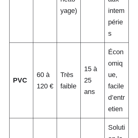
yage)
intem
périe
s
Écon
omiq
15 à
60 à
Très
ue,
PVC
25
120 €
faible
facile
ans
d’entr
etien
Soluti