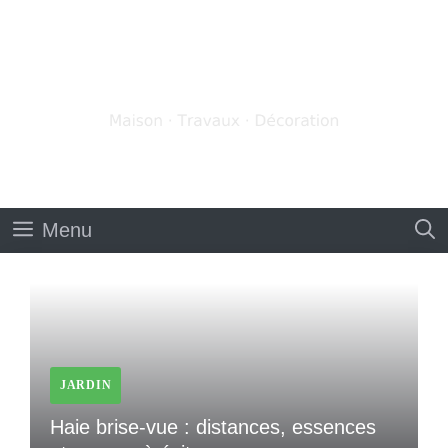
Aller
au
contenu
Menu
JARDIN
Haie brise-vue : distances, essences