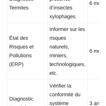
6 mois
Termites
d’insectes
xylophages
Informer sur les
État des
risques
Risques et
naturels,
6 mois
Pollutions
miniers,
(ERP)
technologiques,
etc.
Vérifier la
conformité du
Diagnostic
système
3 ans