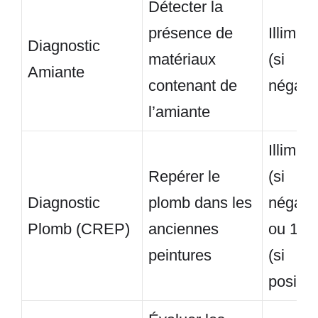
Détecter la
présence de
Illimité
Diagnostic
matériaux
(si
Amiante
contenant de
négatif
l’amiante
Illimité
Repérer le
(si
Diagnostic
plomb dans les
négatif
Plomb (CREP)
anciennes
ou 1 a
peintures
(si
positif)